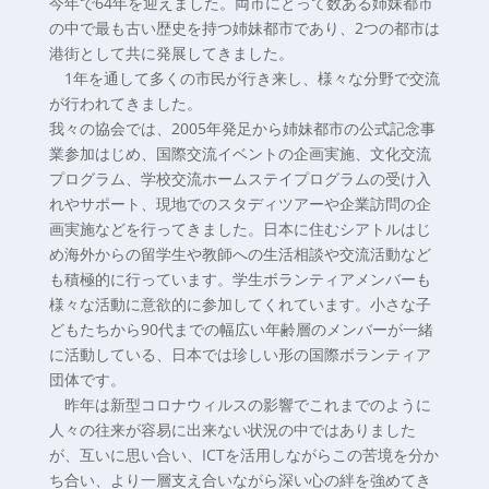
今年で64年を迎えました。両市にとって数ある姉妹都市
の中で最も古い歴史を持つ姉妹都市であり、2つの都市は
港街として共に発展してきました。
1年を通して多くの市民が行き来し、様々な分野で交流
が行われてきました。
我々の協会では、2005年発足から姉妹都市の公式記念事
業参加はじめ、国際交流イベントの企画実施、文化交流
プログラム、学校交流ホームステイプログラムの受け入
れやサポート、現地でのスタディツアーや企業訪問の企
画実施などを行ってきました。日本に住むシアトルはじ
め海外からの留学生や教師への生活相談や交流活動など
も積極的に行っています。学生ボランティアメンバーも
様々な活動に意欲的に参加してくれています。小さな子
どもたちから90代までの幅広い年齢層のメンバーが一緒
に活動している、日本では珍しい形の国際ボランティア
団体です。
昨年は新型コロナウィルスの影響でこれまでのように
人々の往来が容易に出来ない状況の中ではありました
が、互いに思い合い、ICTを活用しながらこの苦境を分か
ち合い、より一層支え合いながら深い心の絆を強めてき