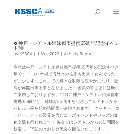
🍀神戸・シアトル姉妹都市提携65周年記念イベン
ト❗🍀
by
KSSCA
|
1 Nov 2022
|
Activity Report
今年は神戸・シアトル姉妹都市提携65周年の記念すべき
年です！ コロナ禍で海外との往来も出来ませんでした
が、少しずつこれまでの様々な制限も緩やかになり、交
流が再開出来る事となりました！ 会員の皆さまには既に
ご案内しておりますが、11月に神戸・シアトル姉妹都市
提携 65周年と、姉妹港55 周年を記念してシアトルから
ハレル市長を始め訪問団が来神されます。 クッキー、コ
ーヒー、ビール業界を含むコラボイベントやジャズの文
化交流も行われます！ 協会ではシアトルからの訪問団を
歓迎し、下記のとおり交流会を開催いたします。...